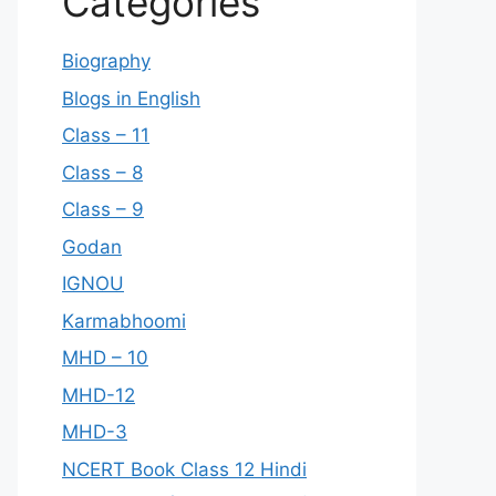
Categories
Biography
Blogs in English
Class – 11
Class – 8
Class – 9
Godan
IGNOU
Karmabhoomi
MHD – 10
MHD-12
MHD-3
NCERT Book Class 12 Hindi