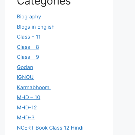
Categories
Biography
Blogs in English
Class – 11
Class – 8
Class – 9
Godan
IGNOU
Karmabhoomi
MHD – 10
MHD-12
MHD-3
NCERT Book Class 12 Hindi