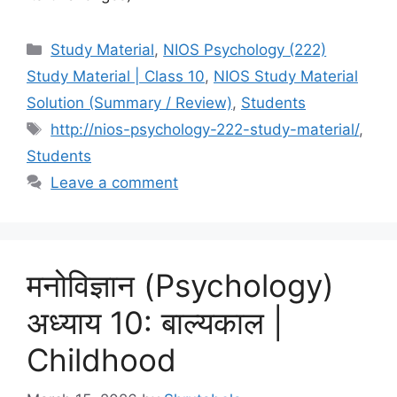
Study Material
,
NIOS Psychology (222)
Study Material | Class 10
,
NIOS Study Material
Solution (Summary / Review)
,
Students
http://nios-psychology-222-study-material/
,
Students
Leave a comment
मनोविज्ञान (Psychology)
अध्याय 10: बाल्यकाल |
Childhood