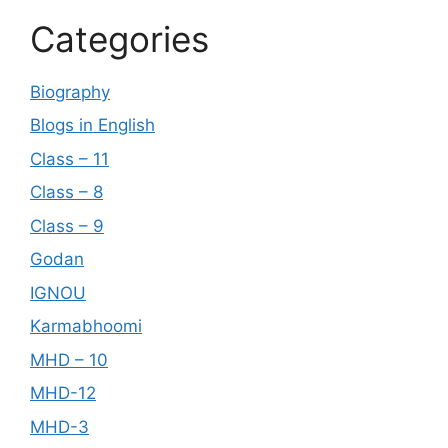
Categories
Biography
Blogs in English
Class – 11
Class – 8
Class – 9
Godan
IGNOU
Karmabhoomi
MHD – 10
MHD-12
MHD-3