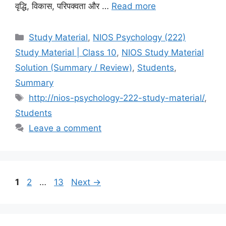
वृद्धि, विकास, परिपक्वता और …
Read more
Study Material
,
NIOS Psychology (222)
Study Material | Class 10
,
NIOS Study Material
Solution (Summary / Review)
,
Students
,
Summary
http://nios-psychology-222-study-material/
,
Students
Leave a comment
1
2
…
13
Next
→