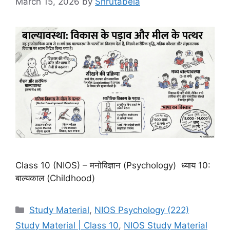
March 15, 2026
by
Shrutabela
Class 10 (NIOS) – मनोविज्ञान (Psychology) ध्याय 10:
बाल्यकाल (Childhood)
Study Material
,
NIOS Psychology (222)
Study Material | Class 10
,
NIOS Study Material