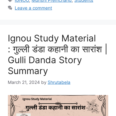
IGNOU
,
Munshi Premchand
,
Students
Leave a comment
Ignou Study Material
: गुल्ली डंडा कहानी का सारांश |
Gulli Danda Story
Summary
March 21, 2024
by
Shrutabela