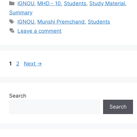
IGNOU
,
MHD - 10
,
Students
,
Study Material
,
Summary
IGNOU
,
Munshi Premchand
,
Students
Leave a comment
1
2
Next
→
Search
Search