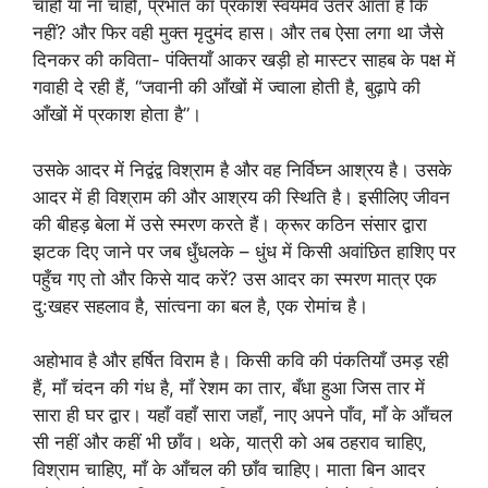
चाहो या ना चाहो, प्रभात का प्रकाश स्वयमेव उतर आता है कि
नहीं? और फिर वही मुक्त मृदुमंद हास। और तब ऐसा लगा था जैसे
दिनकर की कविता- पंक्तियाँ आकर खड़ी हो मास्टर साहब के पक्ष में
गवाही दे रही हैं, “जवानी की आँखों में ज्वाला होती है, बुढ़ापे की
आँखों में प्रकाश होता है”।
उसके आदर में निद्वंद्व विश्राम है और वह निर्विघ्न आश्रय है। उसके
आदर में ही विश्राम की और आश्रय की स्थिति है। इसीलिए जीवन
की बीहड़ बेला में उसे स्मरण करते हैं। क्रूर कठिन संसार द्वारा
झटक दिए जाने पर जब धुँधलके – धुंध में किसी अवांछित हाशिए पर
पहुँच गए तो और किसे याद करें? उस आदर का स्मरण मात्र एक
दु:खहर सहलाव है, सांत्वना का बल है, एक रोमांच है।
अहोभाव है और हर्षित विराम है। किसी कवि की पंकतियाँ उमड़ रही
हैं, माँ चंदन की गंध है, माँ रेशम का तार, बँधा हुआ जिस तार में
सारा ही घर द्वार। यहाँ वहाँ सारा जहाँ, नाए अपने पाँव, माँ के आँचल
सी नहीं और कहीं भी छाँव। थके, यात्री को अब ठहराव चाहिए,
विश्राम चाहिए, माँ के आँचल की छाँव चाहिए। माता बिन आदर