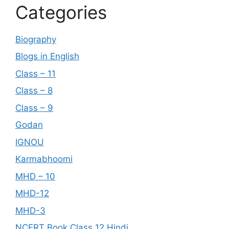
Categories
Biography
Blogs in English
Class – 11
Class – 8
Class – 9
Godan
IGNOU
Karmabhoomi
MHD – 10
MHD-12
MHD-3
NCERT Book Class 12 Hindi