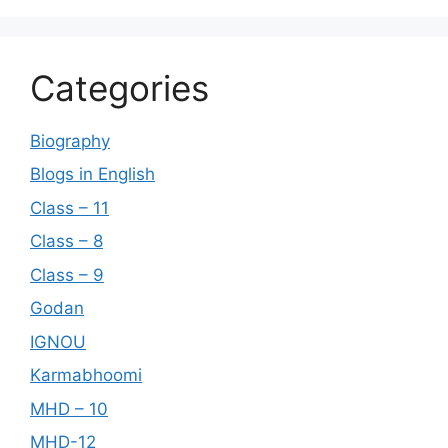
Categories
Biography
Blogs in English
Class – 11
Class – 8
Class – 9
Godan
IGNOU
Karmabhoomi
MHD – 10
MHD-12