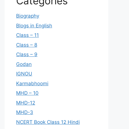
Categories
Biography
Blogs in English
Class – 11
Class – 8
Class – 9
Godan
IGNOU
Karmabhoomi
MHD – 10
MHD-12
MHD-3
NCERT Book Class 12 Hindi