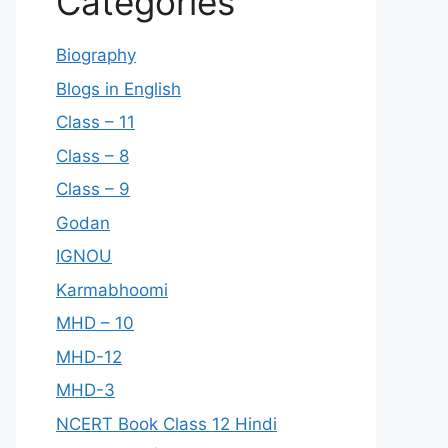
Categories
Biography
Blogs in English
Class – 11
Class – 8
Class – 9
Godan
IGNOU
Karmabhoomi
MHD – 10
MHD-12
MHD-3
NCERT Book Class 12 Hindi