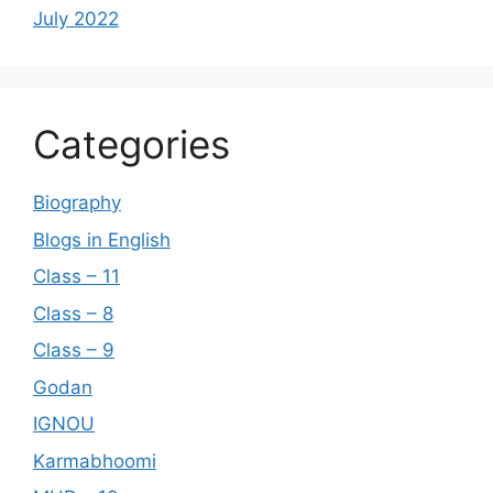
July 2022
Categories
Biography
Blogs in English
Class – 11
Class – 8
Class – 9
Godan
IGNOU
Karmabhoomi