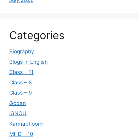
July 2022
Categories
Biography
Blogs in English
Class – 11
Class – 8
Class – 9
Godan
IGNOU
Karmabhoomi
MHD – 10