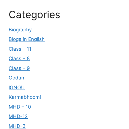
Categories
Biography
Blogs in English
Class – 11
Class – 8
Class – 9
Godan
IGNOU
Karmabhoomi
MHD – 10
MHD-12
MHD-3