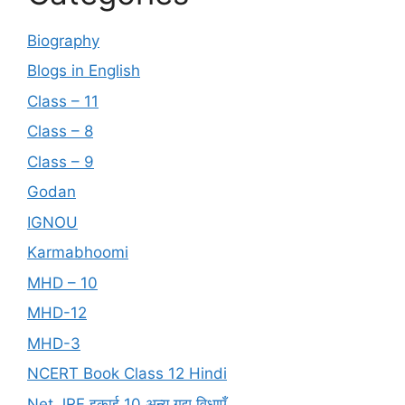
Biography
Blogs in English
Class – 11
Class – 8
Class – 9
Godan
IGNOU
Karmabhoomi
MHD – 10
MHD-12
MHD-3
NCERT Book Class 12 Hindi
Net JRF इकाई 10 अन्य गद्य विधाएँ