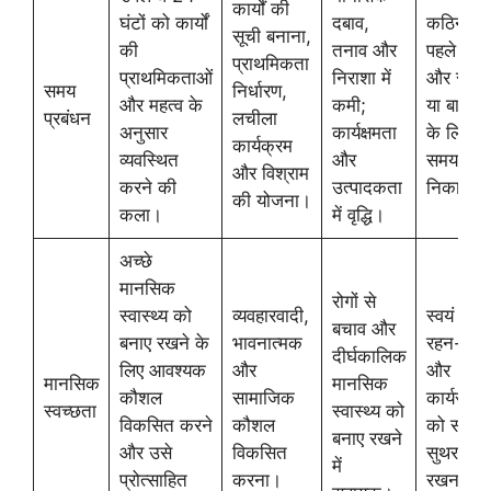
कार्यों की
घंटों को कार्यों
दबाव,
कठिन कार
सूची बनाना,
की
तनाव और
पहले करन
प्राथमिकता
प्राथमिकताओं
निराशा में
और संगी
समय
निर्धारण,
और महत्व के
कमी;
या बागवान
प्रबंधन
लचीला
अनुसार
कार्यक्षमता
के लिए
कार्यक्रम
व्यवस्थित
और
समय
और विश्राम
करने की
उत्पादकता
निकालना
की योजना।
कला।
में वृद्धि।
अच्छे
मानसिक
रोगों से
स्वास्थ्य को
व्यवहारवादी,
स्वयं के
बचाव और
बनाए रखने के
भावनात्मक
रहन-सह
दीर्घकालिक
लिए आवश्यक
और
और
मानसिक
मानसिक
कौशल
सामाजिक
कार्यस्थल
स्वच्छता
स्वास्थ्य को
विकसित करने
कौशल
को साफ़-
बनाए रखने
और उसे
विकसित
सुथरा
में
प्रोत्साहित
करना।
रखना।