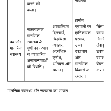
सहायक।
करने की
कला।
हार्मोन
अव्यवस्थित
प्रणाली पर
चिंता के
सकारात्मक
दिनचर्या,
हानिकारक
समय
मानसिक
चिड़चिड़ा
प्रभाव,
सिगरेट,
कमजोर
स्वास्थ्य के
व्यवहार,
उच्च
तंबाकू या
मानसिक
गुणों का अभाव
अत्यधिक
रक्तचाप
उपशामक
स्वास्थ्य
या व्यवहारिक
क्रोध,
और
दवाओं का
असामान्यताओं
अनिद्रा और
मानसिक
सेवन
की स्थिति।
व्यसन।
विकारों का
करना।
खतरा।
मानसिक स्वास्थ्य और स्वच्छता का सारांश