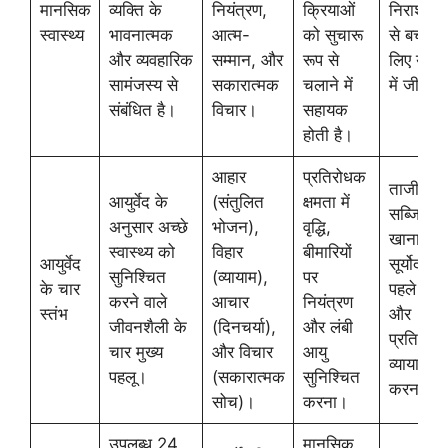
मानसिक
व्यक्ति के
नियंत्रण,
क्रियाओं
निराशाओं
स्वास्थ्य
भावनात्मक
आत्म-
को सुचारू
से बचने क
और व्यवहारिक
सम्मान, और
रूप से
लिए यथार्
सामंजस्य से
सकारात्मक
चलाने में
में जीना।
संबंधित है।
विचार।
सहायक
होती है।
आहार
प्रतिरोधक
ताजी
आयुर्वेद के
(संतुलित
क्षमता में
सब्जियां
अनुसार अच्छे
भोजन),
वृद्धि,
खाना,
स्वास्थ्य को
विहार
बीमारियों
आयुर्वेद
सूर्योदय से
सुनिश्चित
(व्यायाम),
पर
के चार
पहले उठन
करने वाले
आचार
नियंत्रण
स्तंभ
और
जीवनशैली के
(दिनचर्या),
और लंबी
प्रतिदिन
चार मुख्य
और विचार
आयु
व्यायाम
पहलू।
(सकारात्मक
सुनिश्चित
करना।
सोच)।
करना।
उपलब्ध 24
मानसिक