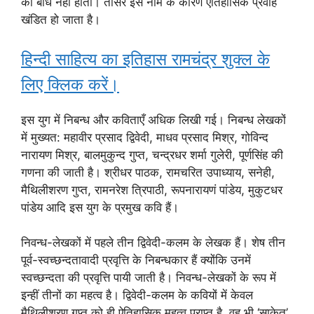
का बोध नहीं होता। तीसरे इस नाम के कारण ऐतिहासिक प्रवाह
खंडित हो जाता है।
हिन्दी साहित्य का इतिहास रामचंद्र शुक्ल के
लिए क्लिक करें।
इस युग में निबन्ध और कविताएँ अधिक लिखी गई। निबन्ध लेखकों
में मुख्यत: महावीर प्रसाद द्विवेदी, माधव प्रसाद मिश्र, गोविन्द
नारायण मिश्र, बालमुकुन्द गुप्त, चन्द्रधर शर्मा गुलेरी, पूर्णसिंह की
गणना की जाती है। श्रीधर पाठक, रामचरित उपाध्याय, सनेही,
मैथिलीशरण गुप्त, रामनरेश त्रिपाठी, रूपनारायणं पांडेय, मुकुटधर
पांडेय आदि इस युग के प्रमुख कवि हैं।
निवन्ध-लेखकों में पहले तीन द्विवेदी-कलम के लेखक हैं। शेष तीन
पूर्व-स्वच्छन्दतावादी प्रवृत्ति के निबन्धकार हैं क्योंकि उनमें
स्वच्छन्दता की प्रवृत्ति पायी जाती है। निवन्ध-लेखकों के रूप में
इन्हीं तीनों का महत्व है। द्विवेदी-कलम के कवियों में केवल
मैथिलीशरण गुप्त को ही ऐतिहासिक महत्व प्राप्त है, वह भी ‘साकेत’