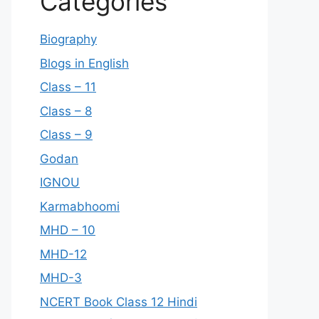
Categories
Biography
Blogs in English
Class – 11
Class – 8
Class – 9
Godan
IGNOU
Karmabhoomi
MHD – 10
MHD-12
MHD-3
NCERT Book Class 12 Hindi