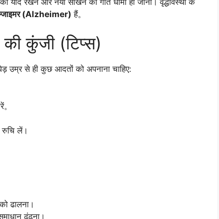
ो याद रखने और नया सीखने की गति धीमी हो जाना। वृद्धावस्था के
्जाइमर (Alzheimer)
हैं。
 की कुंजी (टिप्स)
धेड़ उम्र से ही कुछ आदतों को अपनाना चाहिए:
रें。
 रुचि लें।
द को ढालना।
समाधान ढूंढना।