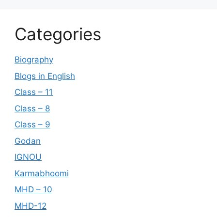
Categories
Biography
Blogs in English
Class – 11
Class – 8
Class – 9
Godan
IGNOU
Karmabhoomi
MHD – 10
MHD-12