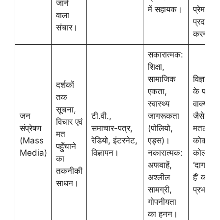
जाने
में सहायक।
प्रेम
वाला
प्रदर्शन 
संचार।
करना।
सकारात्मक:
शिक्षा,
सामाजिक
विज्ञापनों
दर्शकों
एकता,
के प्रसिद्
तक
स्वास्थ्य
वाक्यांश
सूचना,
जन
टी.वी.,
जागरूकता
जैसे ‘ठंडा
विचार एवं
संप्रेषण
समाचार-पत्र,
(पोलियो,
मतलब
मत
(Mass
रेडियो, इंटरनेट,
एड्स)।
कोका
पहुँचाने
Media)
विज्ञापन।
नकारात्मक:
कोला’ या
का
अफवाहें,
‘दाग अच्छ
तकनीकी
अश्लील
हैं’ का
साधन।
सामग्री,
प्रभाव।
गोपनीयता
का हनन।