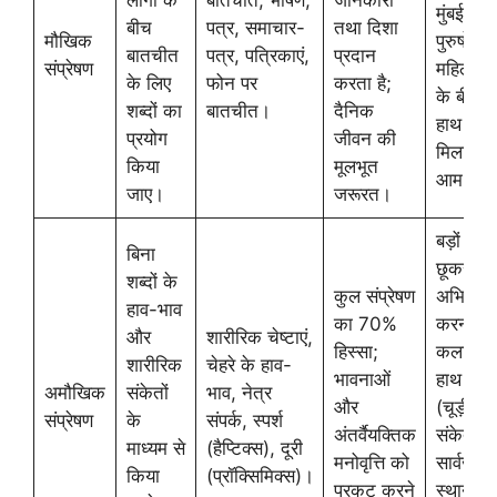
लोगों के
बातचीत, भाषण,
जानकारी
मुंबई) में
बीच
पत्र, समाचार-
तथा दिशा
मौखिक
पुरुषों औ
बातचीत
पत्र, पत्रिकाएं,
प्रदान
संप्रेषण
महिलाओं
के लिए
फोन पर
करता है;
के बीच
शब्दों का
बातचीत।
दैनिक
हाथ
प्रयोग
जीवन की
मिलाना
किया
मूलभूत
आम है।
जाए।
जरूरत।
बड़ों के पै
बिना
छूकर
शब्दों के
कुल संप्रेषण
अभिवाद
हाव-भाव
का 70%
करना;
और
शारीरिक चेष्टाएं,
हिस्सा;
कलाई प
शारीरिक
चेहरे के हाव-
भावनाओं
हाथ रखन
अमौखिक
संकेतों
भाव, नेत्र
और
(चूड़ी का
संप्रेषण
के
संपर्क, स्पर्श
अंतर्वैयक्तिक
संकेत);
माध्यम से
(हैप्टिक्स), दूरी
मनोवृत्ति को
सार्वजनि
किया
(प्रॉक्सिमिक्स)।
प्रकट करने
स्थानों प