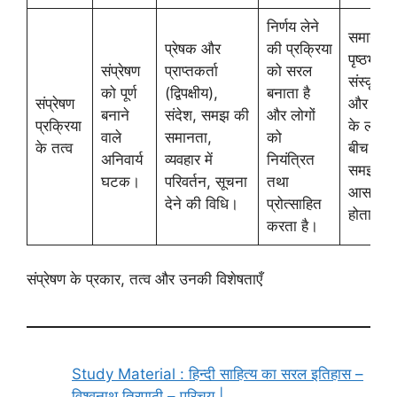
निर्णय लेने
समान
प्रेषक और
की प्रक्रिया
पृष्ठभूमि,
संप्रेषण
प्राप्तकर्ता
को सरल
संस्कृति
को पूर्ण
(द्विपक्षीय),
बनाता है
संप्रेषण
और भाषा
बनाने
संदेश, समझ की
और लोगों
प्रक्रिया
के लोगों 
वाले
समानता,
को
के तत्व
बीच संदे
अनिवार्य
व्यवहार में
नियंत्रित
समझना
घटक।
परिवर्तन, सूचना
तथा
आसान
देने की विधि।
प्रोत्साहित
होता है।
करता है।
संप्रेषण के प्रकार, तत्व और उनकी विशेषताएँ
Study Material : हिन्दी साहित्य का सरल इतिहास –
विश्वनाथ त्रिपाठी – परिचय |