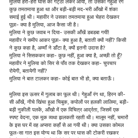
मुलिया हरी-हरी घास का गट्ठा लेकर आयी, तो उसका गेहुआँ रंग
कुछ तमतमाया हुआ था और बड़ी-बड़ी मद-भरी आँखो में शंका
समाई हुई थी। महावीर ने उसका तमतमाया हुआ चेहरा देखकर
पूछा- क्या है मुलिया, आज कैसा जी है।
मुलिया ने कुछ जवाब न दिया- उसकी आँखें डबडबा गयीं!
महावीर ने समीप आकर पूछा- क्या हुआ है, बताती क्यों नहीं? किसी
ने कुछ कहा है, अम्माँ ने डाँटा है, क्यों इतनी उदास है?
मुलिया ने सिसककर कहा- कुछ नहीं, हुआ क्या है, अच्छी तो हूँ?
महावीर ने मुलिया को सिर से पाँव तक देखकर कहा- चुपचाप
रोयेगी, बतायेगी नहीं?
मुलिया ने बात टालकर कहा- कोई बात भी हो, क्या बताऊँ।
मुलिया इस ऊसर में गुलाब का फूल थी। गेहुआँ रंग था, हिरन की-
सी आँखें, नीचे खिंचा हुआ चिबुक, कपोलों पर हलकी लालिमा, बड़ी-
बड़ी नुकीली पलकें, आँखो में एक विचित्र आर्द्रता, जिसमें एक
स्पष्ट वेदना, एक मूक व्यथा झलकती रहती थी। मालूम नहीं, चमारों
के इस घर में वह अप्सरा कहाँ से आ गयी थी। क्या उसका कोमल
फूल-सा गात इस योग्य था कि सर पर घास की टोकरी रखकर