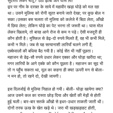
सुंदरता लेकर चाटूँ? उठा झाबा और घास ला!
द्वार पर नीम के दरख्त के साये में महावीर खड़ा घोड़े को मल रहा
था। उसने मुलिया को रोनी सूरत बनाये जाते देखा; पर कुछ बोल न
सका।उसका बस चलता तो मुलिया को कलेजे में बिठा लेता, आँखो
में छिपा लेता; लेकिन घोड़े का पेट भरना तो जरूरी था। घास मोल
लेकर खिलाये, तो बारह आने रोज से कम न पड़े। ऐसी मजदूरी ही
कौन होती है। मुश्किल से डेढ़-दो रुपये मिलते हैं, वह भी कभी मिले,
कभी न मिले। जब से यह सत्यानाशी लारियाँ चलने लगी हैं;
एक्केवालों की बधिया बैठ गयी है। कोई सेंत भी नहीं पूछता।
महाजन से डेढ़-सौ रुपये उधार लेकर एक्का और घोड़ा खरीदा था;
मगर लारियों के आगे एक्के को कौन पूछता है। महाजन का सूद भी
तो न पहुँच सकता था, मूल का कहना ही क्या! ऊपरी मन से बोला-
न मन हो, तो रहने दो, देखी जायगी।
इस दिलजोई से मुलिया निहाल हो गयी। बोली- घोड़ा खायेगा क्या?
आज उसने कल का रास्ता छोड़ दिया और खेतों की मेड़ों से होती
हुई चली। बार-बार सतर्क आँखो से इधर-उधार ताकती जाती थी।
दोनों तरफ ऊख के खेत खड़े थे। जरा भी खड़खड़ाहट होती,