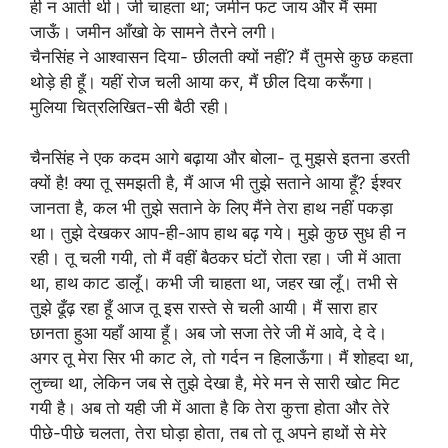
ही न आती थी। जी चाहता था; जमीन फट जाय और मैं समा
जाऊँ। जमीन आँखो के सामने तैरने लगी।
चैनसिंह ने आश्वासन दिया- छीलती क्यों नहीं? मैं तुमसे कुछ कहता
थोड़े ही हूँ। यहीं रोज चली आया कर, मैं छील दिया करूँगा।
मुलिया चित्रलिखित-सी बैठी रही।
चैनसिंह ने एक कदम आगे बढ़ाया और बोला- तू मुझसे इतना डरती
क्यों है! क्या तू समझती है, मैं आज भी तुझे सताने आया हूँ? ईश्वर
जानता है, कल भी तुझे सताने के लिए मैंने तेरा हाथ नहीं पकड़ा
था। तुझे देखकर आप-ही-आप हाथ बढ़ गये। मुझे कुछ सुध ही न
रही। तू चली गयी, तो मैं वहीं बैठकर घंटों रोता रहा। जी में आता
था, हाथ काट डालूँ। कभी जी चाहता था, जहर खा लूँ। तभी से
तुझे ढूँढ़ रहा हूँ आज तू इस रास्ते से चली आयी। मैं सारा हार
छानता हुआ यहाँ आया हूँ। अब जो सजा तेरे जी में आवे, दे दे।
अगर तू मेरा सिर भी काट ले, तो गर्दन न हिलाऊँगा। मैं शोहदा था,
लुच्चा था, लेकिन जब से तुझे देखा है, मेरे मन से सारी खोट मिट
गयी है। अब तो यही जी में आता है कि तेरा कुत्ता होता और तेरे
पीछे-पीछे चलता, तेरा घोड़ा होता, तब तो तू अपने हाथों से मेरे