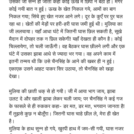
उसका जी सन्न हो जाता कहीं कोई ऊख में छिपा न बैठा हो। मगर
कोई नयी बात न हुई। ऊख के खेत निकल गये, आमों का बाग
निकल गया; सिंचे हुए खेत नजर आने लगे। दूर के कुएँ पर पुर चल
रहा था। खेतों की मेड़ों पर हरी-हरी घास जमी हुई थी। मुलिया का
जी ललचाया। यहाँ आधा घंटे में जितनी घास छिल सकती है, सूखे
मैदान में दोपहर तक न छिल सकेगी! यहाँ देखता ही कौन है। कोई
चिल्लायेगा, तो चली जाऊँगी। वह बैठकर घास छीलने लगी और एक
घंटे में उसका झाबा आधे से ज्यादा भर गया। वह अपने काम में
इतनी तन्मय थी कि उसे चैनसिंह के आने की खबर ही न हुई।
एकाएक उसने आहट पाकर सिर उठाया, तो चैनसिंह को खड़ा
देखा।
मुलिया की छाती धक् से हो गयी। जी में आया भाग जाय, झाबा
उलट दे और खाली झाबा लेकर चली जाय; पर चैनसिंह ने कई गज
के फासले से ही रुककर कहा- डर मत, डर मत, भगवान जानता है!
मैं तुझसे कुछ न बोलूँगा। जितनी घास चाहे छील ले, मेरा ही खेत
है।
मुलिया के हाथ सुन्न हो गये, खुरपी हाथ में जम-सी गयी, घास नजर