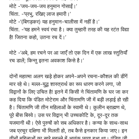
मोटे -‘जय-जय-जय हनुमान गोसाईं।’
चिंता. -‘प्रभु, रखिए लाज हमारी।’
मोटे -‘(बिगड़कर) यह हनुमान-चालीसा में नहीं है।’
चिंता. -‘यह हमने स्वयं रचा है। क्या तुम्हारी तरह की यह रटंत विद्या
है! जितना कहो, उतना रच दें।’
मोटे -‘अबे, हम रचने पर आ जाएँ तो एक दिन में एक लाख स्तुतियाँ
रच डालें; किन्तु इतना अवकाश किसे है।’
दोनों महात्मा अलग खड़े होकर अपने-अपने रचना-कौशल की डींगें
मार रहे थे। मल्ल-युद्ध शास्त्रार्थ का रूप धारण करने लगा, जो
विद्वानों के लिए उचित है! इतने में किसी ने चिंतामणि के घर जा कर
कह दिया कि पंडित मोटेराम और चिंतामणि जी में बड़ी लड़ाई हो रही
है। चिंतामणि जी तीन महिलाओं के स्वामी थे। कुलीन ब्राह्मण थे,
पूरे बीस बिस्वे। उस पर विद्वान् भी उच्चकोटि के, दूर-दूर तक
यजमानी थी। ऐसे पुरुषों को सब अधिकार है। कन्या के साथ-साथ
जब प्रचुर दक्षिणा भी मिलती हो, तब कैसे इनकार किया जाए। इन
तीनों महिलाओं का सारे मुहल्ले में आतंक छाया हुआ था। पंडित जी