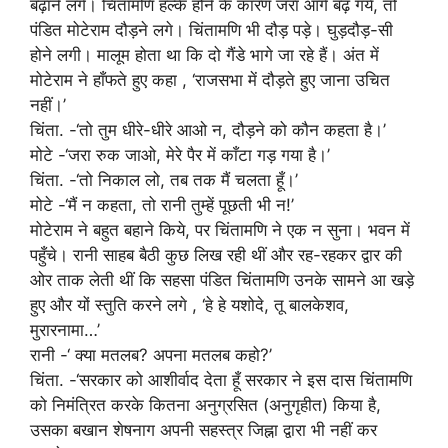
बढ़ाने लगे। चिंतामणि हल्के होने के कारण जरा आगे बढ़ गये, तो
पंडित मोटेराम दौड़ने लगे। चिंतामणि भी दौड़ पड़े। घुड़दौड़-सी
होने लगी। मालूम होता था कि दो गैंडे भागे जा रहे हैं। अंत में
मोटेराम ने हाँफते हुए कहा , ‘राजसभा में दौड़ते हुए जाना उचित
नहीं।’
चिंता. -‘तो तुम धीरे-धीरे आओ न, दौड़ने को कौन कहता है।’
मोटे -‘जरा रुक जाओ, मेरे पैर में काँटा गड़ गया है।’
चिंता. -‘तो निकाल लो, तब तक मैं चलता हूँ।’
मोटे -‘मैं न कहता, तो रानी तुम्हें पूछती भी न!’
मोटेराम ने बहुत बहाने किये, पर चिंतामणि ने एक न सुना। भवन में
पहुँचे। रानी साहब बैठी कुछ लिख रही थीं और रह-रहकर द्वार की
ओर ताक लेती थीं कि सहसा पंडित चिंतामणि उनके सामने आ खड़े
हुए और यों स्तुति करने लगे , ‘हे हे यशोदे, तू बालकेशव,
मुरारनामा…’
रानी -‘ क्या मतलब? अपना मतलब कहो?’
चिंता. -‘सरकार को आशीर्वाद देता हूँ सरकार ने इस दास चिंतामणि
को निमंत्रित करके कितना अनुग्रसित (अनुगृहीत) किया है,
उसका बखान शेषनाग अपनी सहस्त्र जिह्ना द्वारा भी नहीं कर