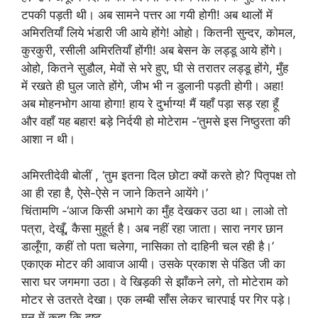
टपकी पड़ती थी। अब सामने पत्तर आ गयी होगी! अब थालों में
अमिरतियाँ लिये भंडारी जी आये होंगे! ओहो। कितनी सुन्दर, कोमल,
कुरकुरी, रसीली अमिरतियाँ होंगी! अब बेसन के लड्डू आये होंगे।
ओहो, कितने सुडौल, मेवों से भरे हुए, घी से तरातर लड्डू होंगे, मुँह
में रखते ही घुल जाते होंगे, जीभ भी न डुलानी पड़ती होगी। अहा!
अब मोहनभोग आया होगा! हाय रे दुर्भाग्य! मैं यहाँ पड़ा सड़ रहा हूँ
और वहाँ यह बहार! बड़े निर्दयी हो मोटेराम -‘तुमसे इस निष्ठुरता की
आशा न थी।
अमिरतीदेवी बोलीं , ‘तुम इतना दिल छोटा क्यों करते हो? पितृपक्ष तो
आ ही रहा है, ऐसे-ऐसे न जाने कितने आयेंगे।’
चिंतामणि -‘आज किसी अभागे का मुँह देखकर उठा था। लाओ तो
पत्रा, देखूँ, कैसा मुहूर्त है। अब नहीं रहा जाता। सारा नगर छान
डालूँगा, कहीं तो पता चलेगा, नासिका तो दाहिनी चल रही है।’
एकाएक मोटर की आवाज आयी। उसके प्रकाश से पंडित जी का
सारा घर जगमगा उठा। वे खिड़की से झाँकने लगे, तो मोटेराम को
मोटर से उतरते देखा। एक लम्बी साँस लेकर चारपाई पर गिर पड़े।
मन में कहा कि दुष्ट