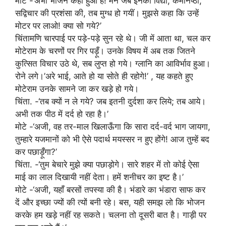
मोटे -‘अभी भोजन कहाँ हुआ है! मैंने जब इनकी विद्या, कर्मनिष्ठा,
सद्विचार की प्रशंसा की, तब मुग्ध हो गयीं। मुझसे कहा कि उन्हें
मोटर पर लाओ! क्या सो गये?’
चिंतामणि चारपाई पर पड़े-पड़े सुन रहे थे। जी में आता था, चल कर
मोटेराम के चरणों पर गिर पड़ूँ। उनके विषय में अब तक जितने
कुत्सित विचार उठे थे, सब लुप्त हो गये। ग्लानि का आविर्भाव हुआ।
रोने लगे।’अरे भाई, आते हो या सोते ही रहोगे!’ , यह कहते हुए
मोटेराम उनके सामने जा कर खड़े हो गये।
चिंता. -‘तब क्यों न ले गये? जब इतनी दुर्दशा कर लिये; तब आये।
अभी तक पीठ में दर्द हो रहा है।’
मोटे -‘अजी, वह तर-माल खिलाऊँगा कि सारा दर्द-वर्द भाग जायगा,
तुम्हारे यजमानों को भी ऐसे पदार्थ मयस्सर न हुए होंगे! आज तुम्हें बद
कर पछाड़ूँगा?’
चिंता. -‘तुम बेचारे मुझे क्या पछाड़ोगे। सारे शहर में तो कोई ऐसा
माई का लाल दिखायी नहीं देता। हमें शनीचर का इष्ट है।’
मोटे -‘अजी, यहाँ बरसों तपस्या की है। भंडारे का भंडारा साफ कर
दें और इच्छा ज्यों की त्यों बनी रहे। बस, यही समझ लो कि भोजन
करके हम खड़े नहीं रह सकते। चलना तो दूसरी बात है। गाड़ी पर