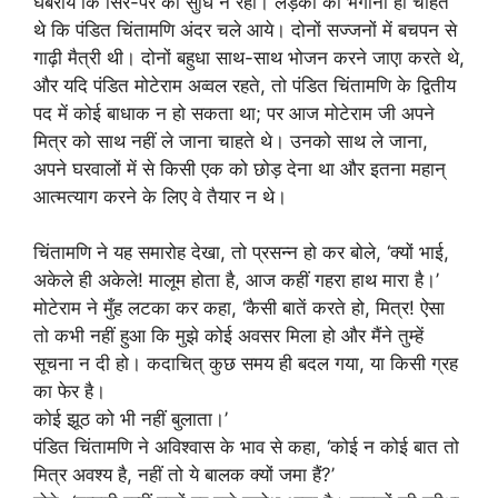
घबराये कि सिर-पैर की सुधि न रही। लड़कों को भगाना ही चाहते
थे कि पंडित चिंतामणि अंदर चले आये। दोनों सज्जनों में बचपन से
गाढ़ी मैत्री थी। दोनों बहुधा साथ-साथ भोजन करने जाएा करते थे,
और यदि पंडित मोटेराम अव्वल रहते, तो पंडित चिंतामणि के द्वितीय
पद में कोई बाधाक न हो सकता था; पर आज मोटेराम जी अपने
मित्र को साथ नहीं ले जाना चाहते थे। उनको साथ ले जाना,
अपने घरवालों में से किसी एक को छोड़ देना था और इतना महान्
आत्मत्याग करने के लिए वे तैयार न थे।
चिंतामणि ने यह समारोह देखा, तो प्रसन्न हो कर बोले, ‘क्यों भाई,
अकेले ही अकेले! मालूम होता है, आज कहीं गहरा हाथ मारा है।’
मोटेराम ने मुँह लटका कर कहा, ‘कैसी बातें करते हो, मित्र! ऐसा
तो कभी नहीं हुआ कि मुझे कोई अवसर मिला हो और मैंने तुम्हें
सूचना न दी हो। कदाचित् कुछ समय ही बदल गया, या किसी ग्रह
का फेर है।
कोई झूठ को भी नहीं बुलाता।’
पंडित चिंतामणि ने अविश्वास के भाव से कहा, ‘कोई न कोई बात तो
मित्र अवश्य है, नहीं तो ये बालक क्यों जमा हैं?’