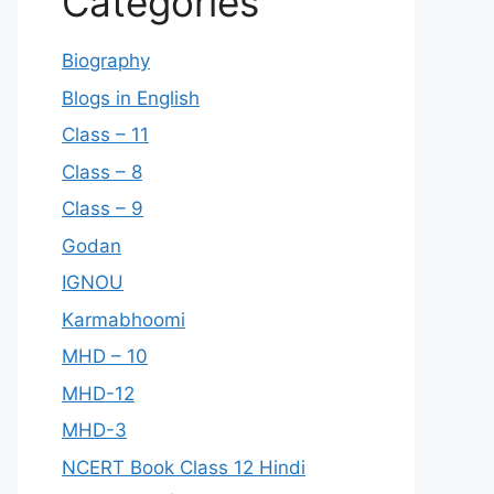
Categories
Biography
Blogs in English
Class – 11
Class – 8
Class – 9
Godan
IGNOU
Karmabhoomi
MHD – 10
MHD-12
MHD-3
NCERT Book Class 12 Hindi