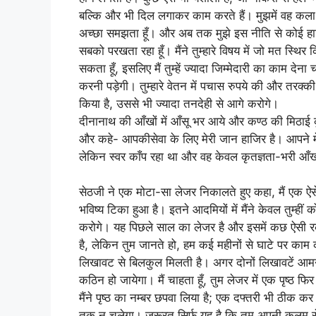
बल्कि और भी दिल लगाकर काम करते हैं। मुझमें वह कला
अच्छा समझता हूँ। और अब तक मुझे इस नीति से कोई हानि 
सबको परखता रहा हूँ। मैंने तुम्हारे विषय में जो मत स्थिर
सकता हूँ, इसलिए मैं तुम्हें ज्यादा जिम्मेदारी का काम देन
करनी पड़ेगी। तुम्हारे वेतन में पचास रुपये की और तरक्क
किया है, उससे भी ज्यादा तनदेही से आगे करोगे।
दीनानाथ की आँखों में आँसू भर आये और कण्ठ की मिठाई 
और कहे- आपकीसेवा के लिए मेरी जान हाजिर है। आपने मेरा
लेकिन स्वर काँप रहा था और वह केवल कृतज्ञता-भरी आँ
सेठजी ने एक मोटा-सा लेजर निकालते हुए कहा, मैं एक ऐसे
भविष्य टिका हुआ है। इतने आदमियों में मैंने केवल तुम्ही
करोगे। यह पिछले साल का लेजर है और इसमें कछ ऐसी रकम
है, लेकिन तुम जानते हो, हम कई महीनों से घाटे पर काम 
लिखावट से बिलकुल मिलती है। अगर दोनों लिखावटें आमने
कठिन हो जायेगा। मैं चाहता हूँ, तुम लेजर में एक पृष्ठ
मैंने पृष्ठ का नम्बर छपवा लिया है; एक दफ्तरी भी ठीक क
तक न चलेगा। जरूरत सिर्फ यह है कि तुम अपनी कलम 