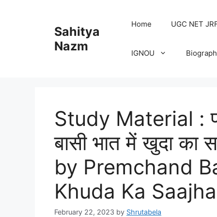
Home
UGC NET JRF H
Sahitya
Nazm
IGNOU
Biograph
Study Material : प्र
बासी भात में खुदा का
by Premchand B
Khuda Ka Saajha
February 22, 2023
by
Shrutabela