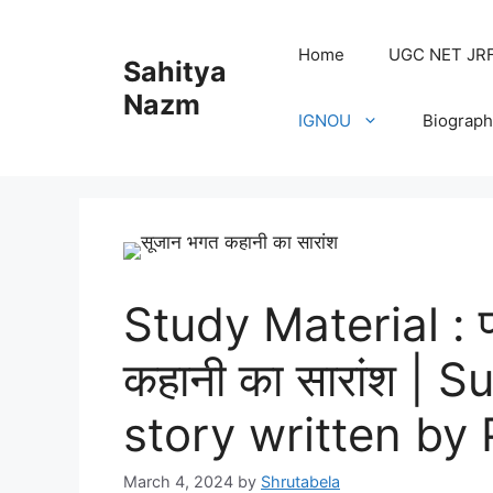
Home
UGC NET JRF H
Sahitya
Nazm
IGNOU
Biograph
Study Material : प्रे
कहानी का सारांश |
story written b
March 4, 2024
by
Shrutabela