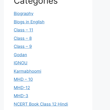
Categories
Biography
Blogs in English
Class – 11
Class – 8
Class – 9
Godan
IGNOU
Karmabhoomi
MHD – 10
MHD-12
MHD-3
NCERT Book Class 12 Hindi