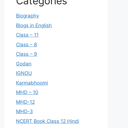
Categories
Biography
Blogs in English
Class – 11
Class – 8
Class – 9
Godan
IGNOU
Karmabhoomi
MHD – 10
MHD-12
MHD-3
NCERT Book Class 12 Hindi