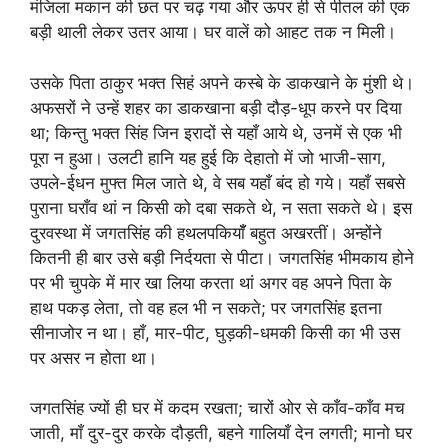
मंजिला मकान की छत पर चढ़ गया और ऊपर ही से पीतल की एक
बड़ी थाली लेकर उतर आया। घर वालें को आहट तक न मिली।
उसके पिता ठाकुर भक्त सिहं अपने कस्बे के डाकखाने के मुंशी थे।
अफसरों ने उन्हें शहर का डाकखाना बड़ी दौड़-धूप करने पर दिया
था; किन्तु भक्त सिंह जिन इरादों से यहाँ आये थे, उनमें से एक भी
पूरा न हुआ। उलटी हानि यह हुई कि देहातो में जो भाजी-साग,
उपले-ईधन मुफ्त मिल जाते थे, वे सब यहाँ बंद हो गये। यहाँ सबसे
पुराना घराँव थां न किसी को दबा सकते थे, न सता सकते थे। इस
दुरवस्था में जगतसिंह की हथलपकियॉँ बहुत अखरतीं। अन्होंने
कितनी ही बार उसे बड़ी निर्दयता से पीटा। जगतसिंह भीमकाय होने
पर भी चुपके में मार खा लिया करता थां अगर वह अपने पिता के
हाथ पकड़ लेता, तो वह हल भी न सकते; पर जगतसिंह इतना
सीनाजोर न था। हाँ, मार-पीट, घुड़की-धमकी किसी का भी उस
पर असर न होता था।
जगतसिंह ज्यों ही घर में कदम रखता; चारों ओर से काँव-काँव मच
जाती, माँ दुर-दुर करके दौड़ती, बहने गालियाँ देन लगती; मानो घर