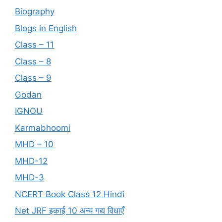
Biography
Blogs in English
Class – 11
Class – 8
Class – 9
Godan
IGNOU
Karmabhoomi
MHD – 10
MHD-12
MHD-3
NCERT Book Class 12 Hindi
Net JRF इकाई 10 अन्य गद्य विधाएँ