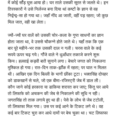
में कोई सॉँड़ घुस आया हो। घर ताले उसकी सूरत से जलते थे। इन
तिरस्कारों ने उसे निर्लज्ज बना दिया थां कष्टों के ज्ञान से वह
निर्द्वन्द्व-सा हो गया था। जहाँ नींद आ जाती, वहीं पड़ रहता; जो कुछ
मिल जात, वही खा लेता।
ज्यों-ज्यों घर वालें को उसकी चोर-कला के गुप्त साधनों का ज्ञान
होता जाता था, वे उससे चौकन्ने होते जाते थे। यहाँ तक कि एक
बार पूरे महीने-भर तक उसकी दाल न गली। चरस वाले के कई
रूपये ऊपर चढ़ गये। गॉँजे वाले ने धुआँधार तकाजे करने शुरू
किय। हलवाई कड़वी बातें सुनाने लगा। बेचारे जगत को निकलना
मुश्किल हो गया। रात-दिन ताक-झॉँक में रहता; पर घात न मिलत
थी। आखिर एक दिन बिल्ली के भागों छींका टूटा। भक्तसिंह दोपहर
को डाकखानें से चले, जो एक बीमा-रजिस्ट्री जेब में डाल ली।
कौन जाने कोई हरकारा या डाकिया शरारत कर जाए; किंतु घर आये
तो लिफाफे को अचकन की जेब से निकालने की सुधि न रही।
जगतसिंह तो ताक लगाये हुए था ही। पेसे के लोभ से जेब टटोली,
तो लिफाफा मिल गया। उस पर कई आने के टिकट लगे थे। वह
कई बार टिकट चुरा कर आधे दामों पर बेच चुका था। चट लिफाफा