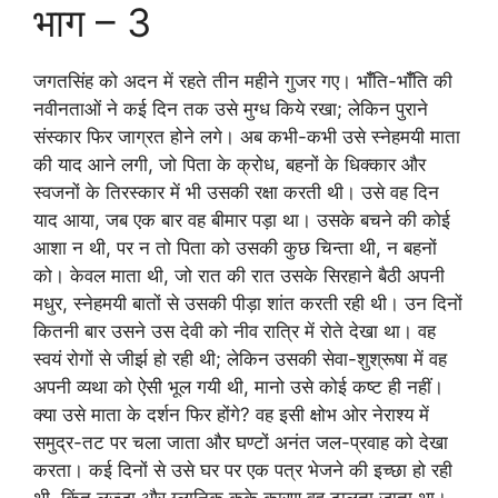
भाग – 3
जगतसिंह को अदन में रहते तीन महीने गुजर गए। भॉँति-भॉँति की
नवीनताओं ने कई दिन तक उसे मुग्ध किये रखा; लेकिन पुराने
संस्कार फिर जाग्रत होने लगे। अब कभी-कभी उसे स्नेहमयी माता
की याद आने लगी, जो पिता के क्रोध, बहनों के धिक्कार और
स्वजनों के तिरस्कार में भी उसकी रक्षा करती थी। उसे वह दिन
याद आया, जब एक बार वह बीमार पड़ा था। उसके बचने की कोई
आशा न थी, पर न तो पिता को उसकी कुछ चिन्ता थी, न बहनों
को। केवल माता थी, जो रात की रात उसके सिरहाने बैठी अपनी
मधुर, स्नेहमयी बातों से उसकी पीड़ा शांत करती रही थी। उन दिनों
कितनी बार उसने उस देवी को नीव रात्रि में रोते देखा था। वह
स्वयं रोगों से जीर्झ हो रही थी; लेकिन उसकी सेवा-शुश्रूषा में वह
अपनी व्यथा को ऐसी भूल गयी थी, मानो उसे कोई कष्ट ही नहीं।
क्या उसे माता के दर्शन फिर होंगे? वह इसी क्षोभ ओर नेराश्य में
समुद्र-तट पर चला जाता और घण्टों अनंत जल-प्रवाह को देखा
करता। कई दिनों से उसे घर पर एक पत्र भेजने की इच्छा हो रही
थी, किंतु लज्जा और ग्लानिक कके कारण वह टालता जाता था।