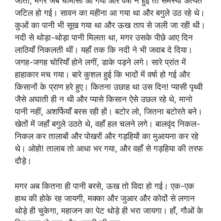
जाती, मगर जब चौमासा आ गया और वर्षा न हुई तो समस्या अत्यंत
जटिल हो गई। सावन का महीना आ गया था और बगुले उठ रहे थे।
कुओं का पानी भी सूख गया था और ऊख ताप से जली जा रही थी।
नदी से थोड़ा-थोड़ा पानी मिलता था, मगर उसके पीछे आए दिन
लाठियाँ निकलती थीं। यहाँ तक कि नदी ने भी जवाब दे दिया।
जगह-जगह चोरियाँ होने लगीं, डाके पड़ने लगे। सारे प्रांत में
हाहाकार मच गया। बारे कुशल हुई कि भादों में वर्षा हो गई और
किसानों के प्राण हरे हुए। कितना उछाह था उस दिन! प्यासी पृथ्वी
जैसे अघाती ही न थी और प्यासे किसान ऐसे उछल रहे थे, मानो
पानी नहीं, अशर्फियाँ बरस रही हों। बटोर लो, जितना बटोरते बने।
खेतों में जहाँ बगुले उठते थे, वहाँ हल चलने लगे। बालवृंद निकल-
निकल कर तालाबों और पोखरों और गड़हियों का मुआयना कर रहे
थे। ओहो! तालाब तो आधा भर गया, और वहाँ से गड़हिया की तरफ
दौड़े।
मगर अब कितना ही पानी बरसे, ऊख तो विदा हो गई। एक-एक
हाथ की होके रह जायगी, मक्का और जुआर और कोदों से लगान
थोड़े ही चुकेगा, महाजन का पेट थोड़े ही भरा जायगा। हाँ, गौओं के