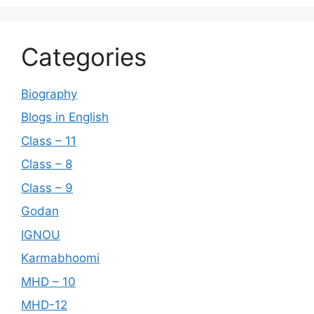
Categories
Biography
Blogs in English
Class – 11
Class – 8
Class – 9
Godan
IGNOU
Karmabhoomi
MHD – 10
MHD-12