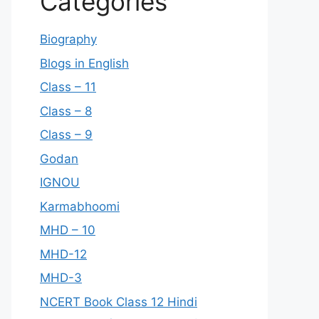
Categories
Biography
Blogs in English
Class – 11
Class – 8
Class – 9
Godan
IGNOU
Karmabhoomi
MHD – 10
MHD-12
MHD-3
NCERT Book Class 12 Hindi