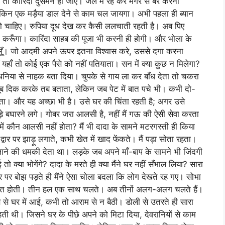
ँ, तो कारिंदा दुसमन हो जाए। जल में रह कर मगर से बैर करना
लेकिन एक मड़ैया डाल देने से काम चल जायगा। अभी पहला ही ब्यान
 को चाहिए। रुपिया दूध देख कर कैसी ललचाती रहती है। अब पिए
करूँगा। कारिंदा साहब की पूजा भी करनी ही होगी। और भोला के
 डालूँ। जो आदमी अपने ऊपर इतना विश्वास करे, उससे दगा करना
ं यहाँ तो कोई एक पैसे को नहीं पतियाता। सन में क्या कुछ न मिलेगा?
 धनिया से नाहक बता दिया। चुपके से गाय ला कर बाँध देता तो चकरा
ूब दिक करके तब बताता, लेकिन जब पेट में बात पचे भी। कभी दो-
ता। और यह अच्छा भी है। उसे घर की चिंता रहती है; अगर उसे
ड़े बघारने लगे। गोबर जरा आलसी है, नहीं मैं गऊ की ऐसी सेवा करता
 कौन आलसी नहीं होता? मैं भी दादा के सामने मटरगस्ती ही किया
ार पर झाड़ू लगाते, कभी खेत में खाद फेंकते। मैं पड़ा सोता रहता।
जाने की धमकी देता था। लड़के जब अपने माँ-बाप के सामने भी जिंदगी
ो क्या भोगेंगे? दादा के मरते ही क्या मैंने घर नहीं सँभाल लिया? सारा
र पर बोझ पड़ते ही मैंने ऐसा चोला बदला कि लोग देखते रह गए। सोभा
बात होती। तीन हल एक साथ चलते। अब तीनों अलग-अलग चलते हैं।
 से घर में आई, कभी तो आराम से न बैठी। डोली से उतरते ही सारा
ती थी। जिसने घर के पीछे अपने को मिटा दिया, देवरानियों से काम