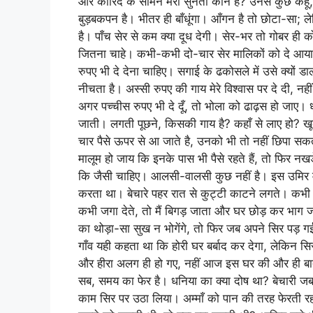
और कारिंदे के सामने मेरी सुनता कौन है? उनसे कुछ कहू
बुड़बकपन है। भीतर ही बाँधूंगा। आँगन है तो छोटा-सा; 
है। पाँच सेर से कम क्या दूध देगी। सेर-भर तो गोबर ही
जितना चाहे। कभी-कभी दो-चार सेर मालिकों को दे आया 
रुपए भी दे देना चाहिए। सगाई के ढकोसले में उसे क्यों
नीचता है। अस्सी रुपए की गाय मेरे विश्वास पर दे दी, नही
अगर पच्चीस रुपए भी दे दूँ, तो भोला को ढाढ़स हो जाए।
जाती। लगती पूछने, किसकी गाय है? कहाँ से लाए हो? ख
चार पैसे ऊपर से आ जाते है, उनको भी तो नहीं छिपा सक
मालूम हो जाय कि इनके पास भी पैसे रहते हैं, तो फिर नख
कि जैसी चाहिए। आलसी-वालसी कुछ नहीं है। इस उमिर में
करता था। बेचारे पहर रात से कुट्टी काटने लगते। कभी द्व
कभी जगा देते, तो मैं बिगड़ जाता और घर छोड़ कर भाग 
का थोड़ा-सा सुख न भोगेंगे, तो फिर जब अपने सिर पड़ गई त
गाँव यही कहता था कि होरी घर बर्बाद कर देगा, लेकिन सि
और हीरा अलग ही हो गए, नहीं आज इस घर की और ही 
सब, समय का फेर है। धनिया का क्या दोष था? बेचारी जब
काम सिर पर उठा लिया। अम्माँ को पान की तरह फेरती रह