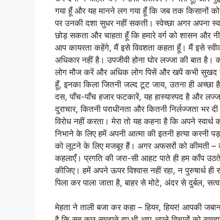
गया हूँ और यह मानने लग गया हूँ कि जब तक किसानों को य
पर उनकी दशा सुधर नहीं सकती। स्वेच्छा अगर अपना स्वार्थ 
छोड़ सकता और चाहता हूँ कि हमारे वर्ग को शासन और नीत
आप कायरता कहेंगे, मैं इसे विवशता कहता हूँ। मैं इसे स्व
अधिकार नहीं है। उपजीवी होना घोर लज्जा की बात है। कर्
लोग मौज करें और अधिक लोग पिसें और खपें कभी सुखद नह
हूँ, इनका किला जितनी जल्द टूट जाय, उतना ही अच्छा 
दस, पाँच-पाँच हजार फटकारें, यह हास्यास्पद है और लज्ज
दुराचार, कितनी पराधीनता और कितनी निर्लज्जता भर दी है,
विरोध नहीं करता। मेरा तो यह कहना है कि अपने स्वार्
निभाने के लिए हमें अपनी आत्मा की इतनी हत्या करनी पड
को लूटने के लिए मजबूर हैं। अगर अफसरों को कीमती – कीम
कहलाएँ। प्रगति की जरा-सी आहट पाते ही हम काँप उठते है
कीजिए। हमें अपने ऊपर विश्वास नहीं रहा, न पुरुषार्थ ही 
पिला कर पाला जाता है, बाहर से मोटे, अंदर से दुर्बल, 
मेहता ने ताली बजा कर कहा – हियर, हियर! आपकी जबान मे
है कि सब कुछ समझते हुए भी आप अपने विचारों को व्यवहार 