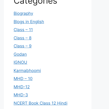
Categories
Biography
Blogs in English
Class – 11
Class – 8
Class – 9
Godan
IGNOU
Karmabhoomi
MHD – 10
MHD-12
MHD-3
NCERT Book Class 12 Hindi