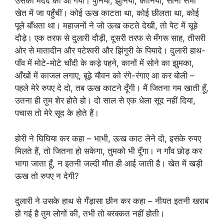
उसकी मदद को आ गया। पुनिया, झुनिया, कोनिया, सोना सभी
खेत में जा पहुँचीं। कोई ऊख काटता था, कोई छीलता था, कोई
पूले बाँधता था। महाजनों ने जो ऊख कटते देखी, तो पेट में चूहे
दौड़े। एक तरफ से दुलारी दौड़ी, दूसरी तरफ से मँगरू साह, तीसरी
ओर से मातादीन और पटेश्वरी और झिंगुरी के पियादे। दुलारी हाथ-
पाँव में मोटे-मोटे चाँदी के कड़े पहने, कानों में सोने का झुमका,
आँखों में काजल लगाए, बूढ़े यौवन को रंगे-रंगाए आ कर बोली –
पहले मेरे रुपए दे दो, तब ऊख काटने दूँगी। मैं जितना गम खाती हूँ,
उतना ही तुम शेर होते हो। दो साल से एक धेला सूद नहीं दिया,
पचास तो मेरे सूद के होते हैं।
होरी ने घिघिया कर कहा – भाभी, ऊख काट लेने दो, इसके रुपए
मिलते हैं, तो जितना हो सकेगा, तुमको भी दूँगा। न गाँव छोड़ कर
भागा जाता हूँ, न इतनी जल्दी मौत ही आई जाती है। खेत में खड़ी
ऊख तो रुपए न देगी?
दुलारी ने उसके हाथ से गँड़ासा छीन कर कहा – नीयत इतनी खराब
हो गई है तुम लोगों की, तभी तो बरक्कत नहीं होती।