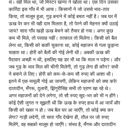
थे। वही मिल था, जो मिस्टर खन्ना ने खोला था। एक दिन उसका
कारिंदा इस गाँव में भी आया। किसानों ने जो उससे भाव-ताव
किया, तो मालूम हुआ, गुड़ बनाने में कोई बचत नहीं है। जब घर में
ऊख पेर कर भी यही दाम मिलता है, तो पेरने की मेहनत क्यों उठाई
जाय? सारा गाँव खड़ी ऊख बेचने को तैयार हो गया। अगर कुछ
कम भी मिले, तो परवाह नहीं। तत्काल तो मिलेगा। किसी को बैल
लेना था, किसी को बाकी चुकाना था, कोई महाजन से गला छुड़ाना
चाहता था। होरी को बैलों की गोई लेनी थी। अबकी ऊख की
पैदावार अच्छी न थी, इसलिए यह डर भी था कि माल न पड़ेगा। और
जब गुड़ के भाव मिल की चीनी मिलेगी, तो गुड़ लेगा ही कौन? सभी
ने बयाने ले लिए। होरी को कम-से-कम सौ रुपए की आशा थी।
इतने में एक मामूली गोई आ जायगी, लेकिन महाजनों को क्या करे!
दातादीन, मँगरू, दुलारी, झिंगुरीसिंह सभी तो प्राण खा रहे थे।
अगर महाजनों को देने लगेगा, तो सौ रुपए सूद-भर को भी न होंगे।
कोई ऐसी जुगत न सूझती थी कि ऊख के रुपए हाथ में आ जायँ और
किसी को खबर न हो। जब बैल घर आ जाएँगे, तो कोई क्या कर
लेगा? गाड़ी लदेगी, तो सारा गाँव देखेगा ही, तौल पर जो रुपए
मिलेंगे, वह सबको मालूम हो जाएँगे। संभव है, मँगरू और दातादीन