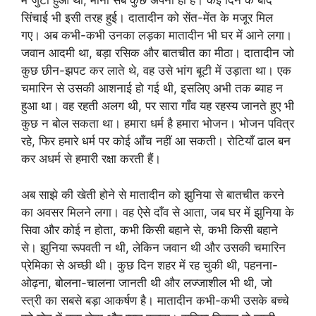
में जुटा हुआ था, मानो सब कुछ अपना ही है। कई दिन के बाद
सिंचाई भी इसी तरह हुई। दातादीन को सेंत-मेंत के मजूर मिल
गए। अब कभी-कभी उनका लड़का मातादीन भी घर में आने लगा।
जवान आदमी था, बड़ा रसिक और बातचीत का मीठा। दातादीन जो
कुछ छीन-झपट कर लाते थे, वह उसे भांग बूटी में उड़ाता था। एक
चमारिन से उसकी आशनाई हो गई थी, इसलिए अभी तक ब्याह न
हुआ था। वह रहती अलग थी, पर सारा गाँव यह रहस्य जानते हुए भी
कुछ न बोल सकता था। हमारा धर्म है हमारा भोजन। भोजन पवित्र
रहे, फिर हमारे धर्म पर कोई आँच नहीं आ सकती। रोटियाँ ढाल बन
कर अधर्म से हमारी रक्षा करती हैं।
अब साझे की खेती होने से मातादीन को झुनिया से बातचीत करने
का अवसर मिलने लगा। वह ऐसे दाँव से आता, जब घर में झुनिया के
सिवा और कोई न होता, कभी किसी बहाने से, कभी किसी बहाने
से। झुनिया रूपवती न थी, लेकिन जवान थी और उसकी चमारिन
प्रेमिका से अच्छी थी। कुछ दिन शहर में रह चुकी थी, पहनना-
ओढ़ना, बोलना-चालना जानती थी और लज्जाशील भी थी, जो
स्त्री का सबसे बड़ा आकर्षण है। मातादीन कभी-कभी उसके बच्चे